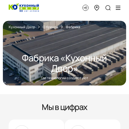
Кухонный Двор
О бренде
Фабрика
Фабрика
«Кухонный
Двор»
Где технологии создают уют
Мы в цифрах