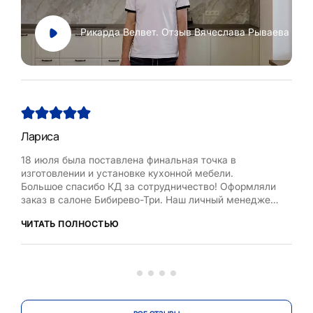
Рикарда Велвет. Отзыв Вячеслава Рываева
Лариса
Нат
18 июля была поставлена финальная точка в
Хоч
изготовлении и установке кухонной мебели.
Рум
Большое спасибо КД за сотрудничество! Оформляли
бла
заказ в салоне Бибирево-Три. Наш личный менеджер
,мол
Любовь Кожелова помогла сделать максимально
дост
ЧИТАТЬ ПОЛНОСТЬЮ
ЧИТ
оптимальный проект, исходя из маленькой площади
кухни, это было непросто. Терпеливо и деликатно
вносила изменения в проект по нашей просьбе.
Коллекти...