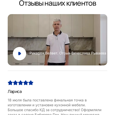
Отзывы наших клиентов
Рикарда Велвет. Отзыв Вячеслава Рываева
Лариса
Нат
18 июля была поставлена финальная точка в
Хоч
изготовлении и установке кухонной мебели.
Рум
Большое спасибо КД за сотрудничество! Оформляли
бла
заказ в салоне Бибирево-Три. Наш личный менеджер
,мол