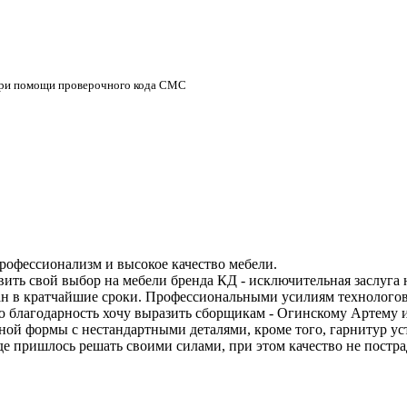
 при помощи проверочного кода СМС
профессионализм и высокое качество мебели.
ить свой выбор на мебели бренда КД - исключительная заслуга
ан в кратчайшие сроки. Профессиональными усилиям технолого
ую благодарность хочу выразить сборщикам - Огинскому Артему
зной формы с нестандартными деталями, кроме того, гарнитур у
 пришлось решать своими силами, при этом качество не пострада