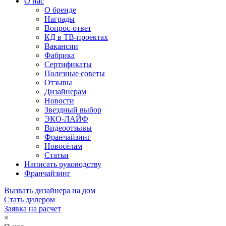
О нас
О бренде
Награды
Вопрос-ответ
КД в ТВ-проектах
Вакансии
Фабрика
Сертификаты
Полезные советы
Отзывы
Дизайнерам
Новости
Звездный выбор
ЭКО-ЛАЙФ
Видеоотзывы
Франчайзинг
Новосёлам
Статьи
Написать руководству
Франчайзинг
Вызвать дизайнера на дом
Стать дилером
Заявка на расчет
×