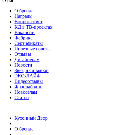
О нас
О бренде
Награды
Вопрос-ответ
КД в ТВ-проектах
Вакансии
Фабрика
Сертификаты
Полезные советы
Отзывы
Дизайнерам
Новости
Звездный выбор
ЭКО-ЛАЙФ
Видеоотзывы
Франчайзинг
Новосёлам
Статьи
Кухонный Двор
О бренде