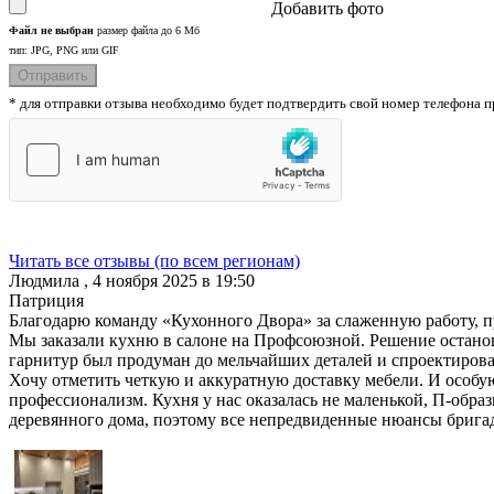
Добавить фото
Файл не выбран
размер файла до 6 Мб
тип: JPG, PNG или GIF
* для отправки отзыва необходимо будет подтвердить свой номер телефона
Читать все отзывы (по всем регионам)
Людмила
,
4 ноября 2025 в 19:50
Патриция
Благодарю команду «Кухонного Двора» за слаженную работу, 
Мы заказали кухню в салоне на Профсоюзной. Решение останов
гарнитур был продуман до мельчайших деталей и спроектиров
Хочу отметить четкую и аккуратную доставку мебели. И особ
профессионализм. Кухня у нас оказалась не маленькой, П-обра
деревянного дома, поэтому все непредвиденные нюансы бригаде