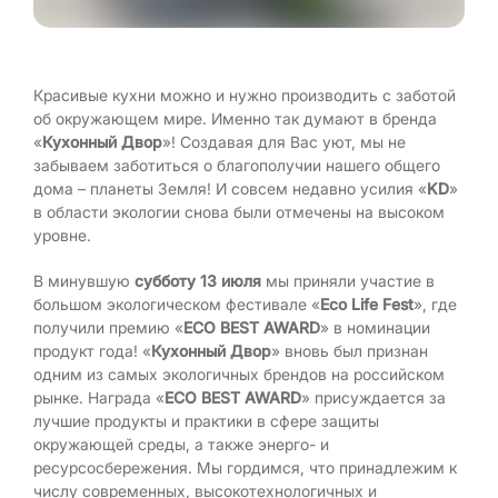
Красивые кухни можно и нужно производить с заботой
об окружающем мире. Именно так думают в бренда
«
Кухонный
Двор
»! Создавая для Вас уют, мы не
забываем заботиться о благополучии нашего общего
дома – планеты Земля! И совсем недавно усилия «
KD
»
в области экологии снова были отмечены на высоком
уровне.
В минувшую
субботу 13 июля
мы приняли участие в
большом экологическом фестивале «
Eco Life Fest
», где
получили премию «
ECO BEST AWARD
» в номинации
продукт года! «
Кухонный Двор
» вновь был признан
одним из самых экологичных брендов на российском
рынке. Награда «
ECO BEST AWARD
» присуждается за
лучшие продукты и практики в сфере защиты
окружающей среды, а также энерго- и
ресурсосбережения. Мы гордимся, что принадлежим к
числу современных, высокотехнологичных и