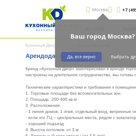
Москва
+7 (49
КАТАЛОГ
АКЦИ
Ваш город Москва?
Кухонный Двор
Услуги
Арендодателям
Арендодателям
Да, все верно
Выбрать др
Бренд «Кухонный Двор» заинтересован в аренде торг
настроены на длительное сотрудничество, мы готовы 
Технические характеристики и требования к помещен
1. Торговые площади без вспомогательных зон.
2. Площадь: 200-400 кв.м
3. Расположение:
- 1 линия домов, 1 этаж, отдельный вход, витринные о
- если это ТЦ – центральные места, рядом с эскалато
- хороший подъезд.
4. Высота потолков: от 3 м.
5. Длительный срок аренды (от 3-5 лет).