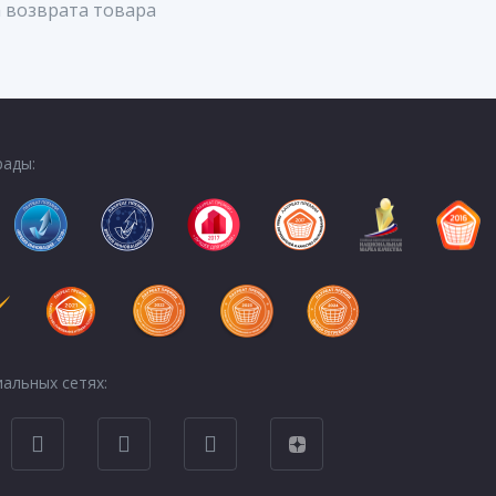
 возврата товара
рады:
альных сетях: