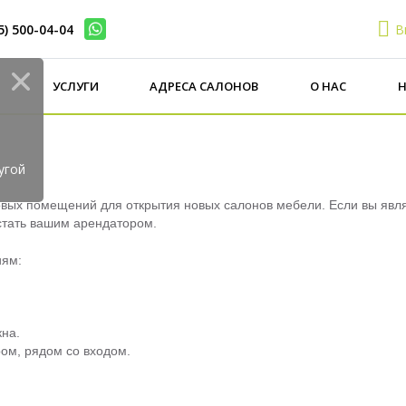
5) 500-04-04
В
И
УСЛУГИ
АДРЕСА САЛОНОВ
О НАС
Н
угой
овых помещений для открытия новых салонов мебели. Если вы явл
стать вашим арендатором.
иям:
кна.
ром, рядом со входом.