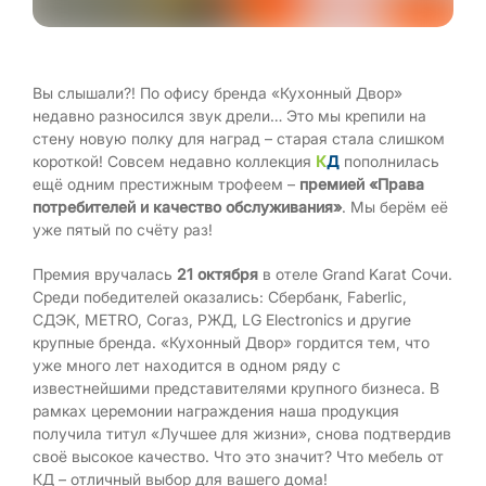
Вы слышали?! По офису бренда «Кухонный Двор»
недавно разносился звук дрели… Это мы крепили на
стену новую полку для наград – старая стала слишком
короткой! Совсем недавно коллекция
К
Д
пополнилась
ещё одним престижным трофеем –
премией «Права
потребителей и качество обслуживания»
. Мы берём её
уже пятый по счёту раз!
Премия вручалась
21 октября
в отеле Grand Karat Сочи.
Среди победителей оказались: Сбербанк, Faberlic,
СДЭК, METRO, Согаз, РЖД, LG Electronics и другие
крупные бренда. «Кухонный Двор» гордится тем, что
уже много лет находится в одном ряду с
известнейшими представителями крупного бизнеса. В
рамках церемонии награждения наша продукция
получила титул «Лучшее для жизни», снова подтвердив
своё высокое качество. Что это значит? Что мебель от
КД – отличный выбор для вашего дома!