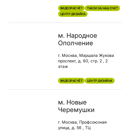
ВИДЕОРАСЧЁТ
ТАКСИ ЗА НАШ СЧЕТ
ЦЕНТР ДИЗАЙНА
м. Народное
Ополчение
г. Москва, Маршала Жукова
проспект, д. 60, стр. 2 , 2
этаж
ВИДЕОРАСЧЁТ
ЦЕНТР ДИЗАЙНА
м. Новые
Черемушки
г. Москва, Профсоюзная
улица, д. 56 , ТЦ