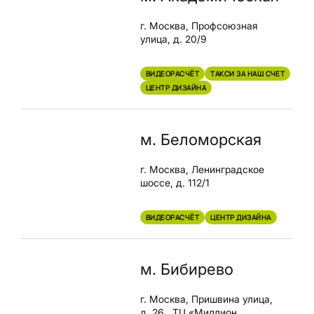
г. Москва, Профсоюзная
улица, д. 20/9
ВИДЕОРАСЧЁТ
ТАКСИ ЗА НАШ СЧЕТ
ЦЕНТР ДИЗАЙНА
м. Беломорская
г. Москва, Ленинградское
шоссе, д. 112/1
ВИДЕОРАСЧЁТ
ЦЕНТР ДИЗАЙНА
м. Бибирево
г. Москва, Пришвина улица,
д. 26 , ТЦ «Миллион