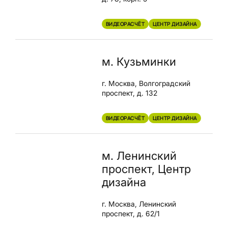
ВИДЕОРАСЧЁТ
ЦЕНТР ДИЗАЙНА
м. Кузьминки
г. Москва, Волгоградский
проспект, д. 132
ВИДЕОРАСЧЁТ
ЦЕНТР ДИЗАЙНА
м. Ленинский
проспект, Центр
дизайна
г. Москва, Ленинский
проспект, д. 62/1