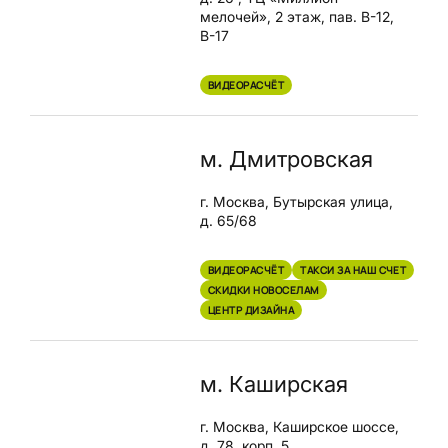
мелочей», 2 этаж, пав. B-12,
В-17
ВИДЕОРАСЧЁТ
м. Дмитровская
г. Москва, Бутырская улица,
д. 65/68
ВИДЕОРАСЧЁТ
ТАКСИ ЗА НАШ СЧЕТ
СКИДКИ НОВОСЕЛАМ
ЦЕНТР ДИЗАЙНА
м. Каширская
г. Москва, Каширское шоссе,
д. 78, корп. 5