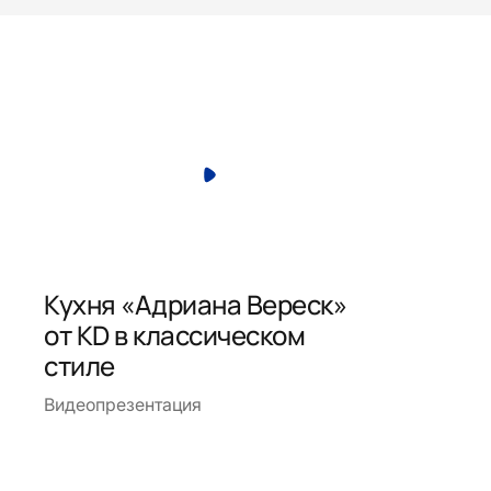
Кухня «Адриана Вереск»
от КD в классическом
стиле
Видеопрезентация