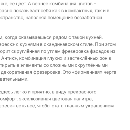
же, её цвет. А вернее комбинация цветов –
асно показывает себя как в компактных, так и в
остранство, наполняя помещение беззаботной
ум, когда оказываешься рядом с такой кухней.
реск» с кухнями в скандинавском стиле. При этом
оворит скруглённая по углам фрезеровка фасадов из
Антик», комбинация глухих и застеклённых зон в
 открытые элементы со сложными скруглёнными
я декоративная фрезеровка. Это «фирменная» черта
овательными.
 здесь легко и приятно, в виду прекрасного
омфорт, эксклюзивная цветовая палитра,
реск» есть всё, чтобы стать главным украшением