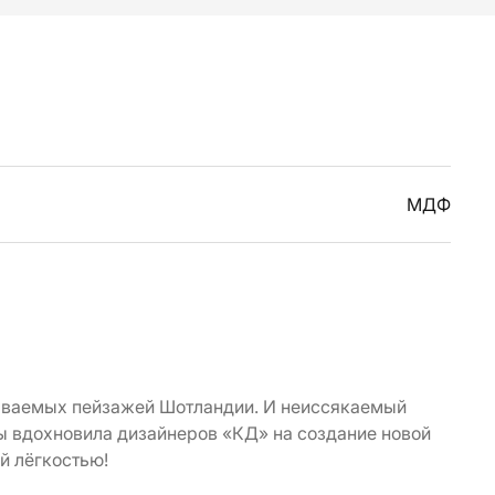
МДФ
наваемых пейзажей Шотландии. И неиссякаемый
ы вдохновила дизайнеров «КД» на создание новой
й лёгкостью!