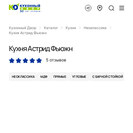
Кухонный Двор
Каталог
Кухни
Неоклассика
Кухня Астрид Фьюжн
Кухня Астрид Фьюжн
5 отзывов
НЕОКЛАССИКА
МДФ
ПРЯМЫЕ
УГЛОВЫЕ
С БАРНОЙ СТОЙКОЙ
С 