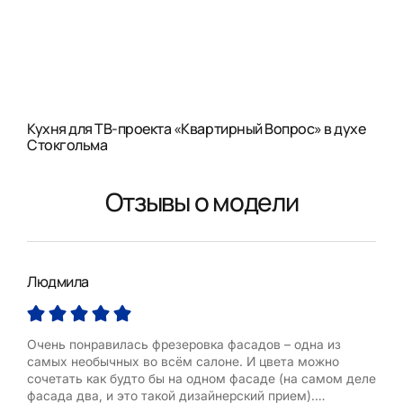
Кухня для ТВ-проекта «Квартирный Вопрос» в духе
Стокгольма
Отзывы о модели
Людмила
Мил
Очень понравилась фрезеровка фасадов – одна из
Моде
самых необычных во всём салоне. И цвета можно
кла
сочетать как будто бы на одном фасаде (на самом деле
фур
фасада два, и это такой дизайнерский прием).
нак