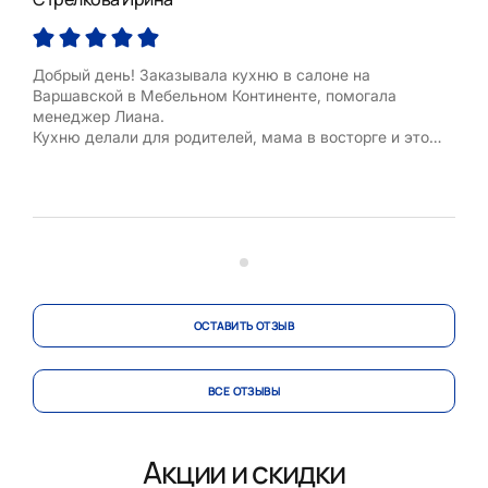
Добрый день! Заказывала кухню в салоне на
Варшавской в Мебельном Континенте, помогала
менеджер Лиана.
Кухню делали для родителей, мама в восторге и это
главное )
Кухня не совсем стандартная, нужно было обыграть
переход и угол, все сделали красиво и ни один
сантиметр не пропал.
Огромное спасибо Лиане за проектирование и
корректировки в дизайне. Кухня полу...
ОСТАВИТЬ ОТЗЫВ
ВСЕ ОТЗЫВЫ
Акции и скидки