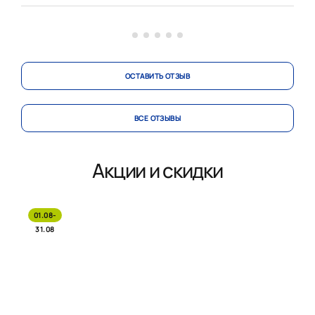
области! Будем рекомендовать родны...
вст
Помо
ОСТАВИТЬ ОТЗЫВ
ВСЕ ОТЗЫВЫ
Акции и скидки
01.08-
31.08