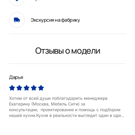
Экскурсия на фабрику
Отзывы о модели
Дарья
Окс
Хотим от всей души поблагодарить менеджера
Хоч
Екатерину (Москва, Мебель Сити) за
«ку
консультации, проектирование и помощь с подбором
Во 
нашей кухни.Кухня в реальности выглядит один в один
сало
как на проекте. Все работы были выполнены в срок, к
был
качеству претензий нет. Очень приятно иметь дело с
Когд
высококвалифицированным специалистом в своей
на Д