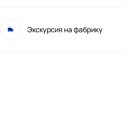
Экскурсия на фабрику
и
01.
31