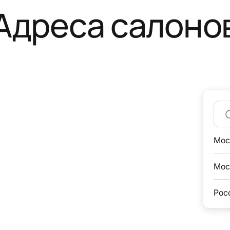
Адреса салоно
Мос
Мос
Рос