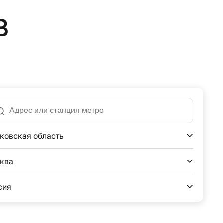
в
ковская область
ква
сия