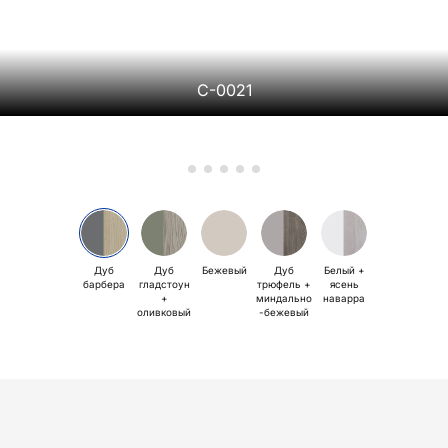
С-0021
Дуб
Дуб
Бежевый
Дуб
Белый +
барбера
гладстоун
трюфель +
ясень
+
миндально
наварра
оливковый
-бежевый