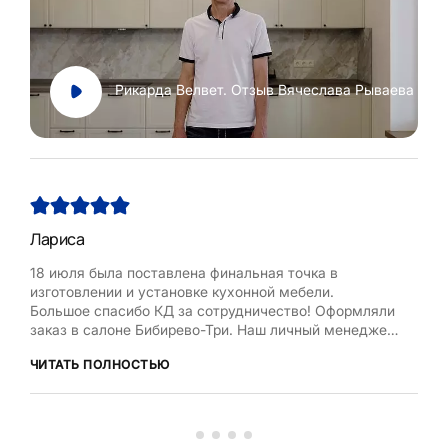
Рикарда Велвет. Отзыв Вячеслава Рываева
Лариса
Нат
18 июля была поставлена финальная точка в
Хоч
изготовлении и установке кухонной мебели.
Рум
Большое спасибо КД за сотрудничество! Оформляли
бла
заказ в салоне Бибирево-Три. Наш личный менеджер
,мол
Любовь Кожелова помогла сделать максимально
дост
ЧИТАТЬ ПОЛНОСТЬЮ
ЧИТ
оптимальный проект, исходя из маленькой площади
кухни, это было непросто. Терпеливо и деликатно
вносила изменения в проект по нашей просьбе.
Коллекти...