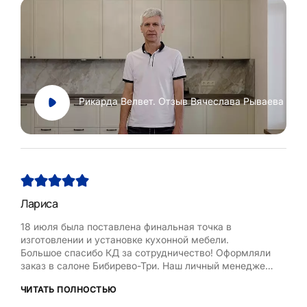
Рикарда Велвет. Отзыв Вячеслава Рываева
Лариса
Нат
18 июля была поставлена финальная точка в
Хоч
изготовлении и установке кухонной мебели.
Рум
Большое спасибо КД за сотрудничество! Оформляли
бла
заказ в салоне Бибирево-Три. Наш личный менеджер
,мол
Любовь Кожелова помогла сделать максимально
дост
ЧИТАТЬ ПОЛНОСТЬЮ
ЧИТ
оптимальный проект, исходя из маленькой площади
кухни, это было непросто. Терпеливо и деликатно