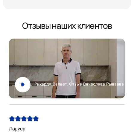
Отзывы наших клиентов
Рикарда Велвет. Отзыв Вячеслава Рываева
Лариса
Нат