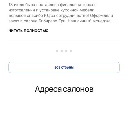
18 июля была поставлена финальная точка в
Хоч
изготовлении и установке кухонной мебели.
Рум
Большое спасибо КД за сотрудничество! Оформляли
бла
заказ в салоне Бибирево-Три. Наш личный менеджер
,мол
Любовь Кожелова помогла сделать максимально
дост
ЧИТАТЬ ПОЛНОСТЬЮ
ЧИТ
оптимальный проект, исходя из маленькой площади
кухни, это было непросто. Терпеливо и деликатно
вносила изменения в проект по нашей просьбе.
Коллекти...
ВСЕ ОТЗЫВЫ
Адреса салонов