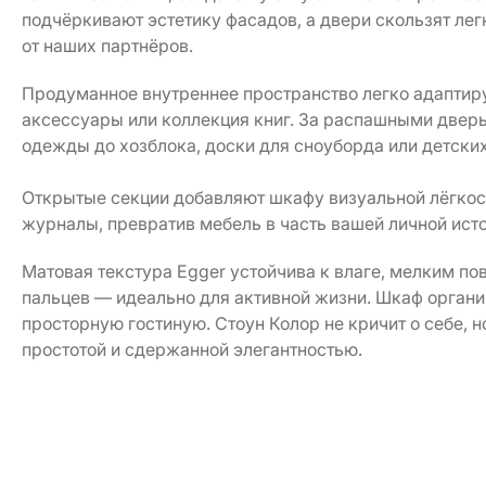
подчёркивают эстетику фасадов, а двери скользят ле
от наших партнёров.
Продуманное внутреннее пространство легко адаптир
аксессуары или коллекция книг. За распашными дверьм
одежды до хозблока, доски для сноуборда или детски
Открытые секции добавляют шкафу визуальной лёгкост
журналы, превратив мебель в часть вашей личной ист
Матовая текстура Egger устойчива к влаге, мелким п
пальцев — идеально для активной жизни. Шкаф органич
просторную гостиную. Стоун Колор не кричит о себе, 
простотой и сдержанной элегантностью.