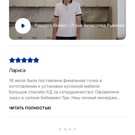
Рикарда Велвет. Отзыв Вячеслава Рываева
Лариса
Нат
18 июля была поставлена финальная точка в
Хоч
изготовлении и установке кухонной мебели.
Рум
Большое спасибо КД за сотрудничество! Оформляли
бла
заказ в салоне Бибирево-Три. Наш личный менеджер
,мол
Любовь Кожелова помогла сделать максимально
дост
ЧИТАТЬ ПОЛНОСТЬЮ
ЧИТ
оптимальный проект, исходя из маленькой площади
кухни, это было непросто. Терпеливо и деликатно
вносила изменения в проект по нашей просьбе.
Коллекти...