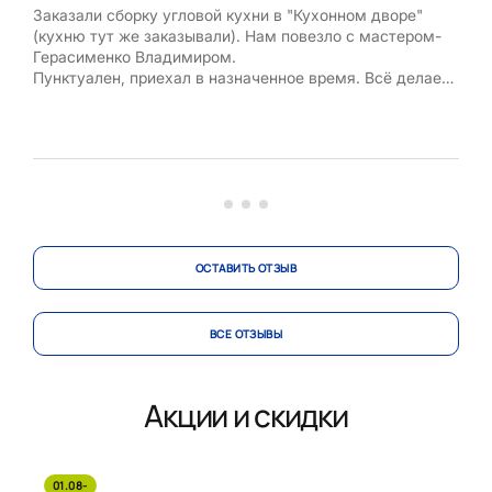
Заказали сборку угловой кухни в "Кухонном дворе"
Хоч
(кухню тут же заказывали). Нам повезло с мастером-
опе
Герасименко Владимиром.
фас
Пунктуален, приехал в назначенное время. Всё делает
сво
быстро, обдуманно, не оставляет после работы мусор.
пре
Владеет ювелирной техникой при сборке мебели,
зам
устанавливает её профессионально, всё
кач
исключительно подогнано. У нас даже после в...
за о
ОСТАВИТЬ ОТЗЫВ
ВСЕ ОТЗЫВЫ
Акции и скидки
01.08-