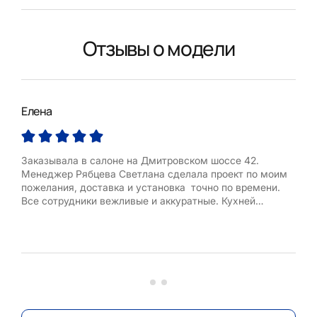
Отзывы о модели
Елена
Яна
Заказывала в салоне на Дмитровском шоссе 42.
Хоч
Менеджер Рябцева Светлана сделала проект по моим
двор
пожелания, доставка и установка точно по времени.
"Ме
Все сотрудники вежливые и аккуратные. Кухней
А т
пользуюсь с удовольствием.
понр
ого
дост
этот