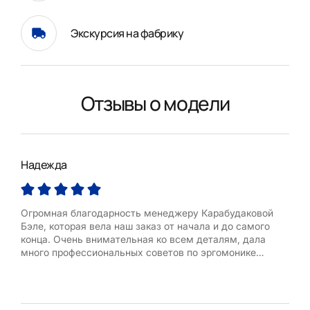
Экскурсия на фабрику
Отзывы о модели
Надежда
Над
Огромная благодарность менеджеру Карабудаковой
Кух
Бэле, которая вела наш заказ от начала и до самого
быс
конца. Очень внимательная ко всем деталям, дала
буду
много профессиональных советов по эргомонике
кухонного пространства. Остались очень довольны
нашей кухней