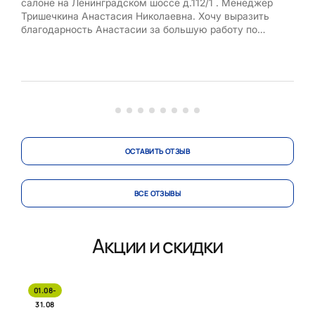
салоне на Ленинградском шоссе д.112/1 . Менеджер
мен
Тришечкина Анастасия Николаевна. Хочу выразить
чут
благодарность Анастасии за большую работу по
встр
подбору модели и материалов. Анастасия очень
Рум
высококлассный специалист, отнеслась с большим
мен
пониманием несмотря на мои капризы и в итоге
пре
получили шикарный проект который удовлетворил все
Все 
мои...
Спас
ОСТАВИТЬ ОТЗЫВ
ВСЕ ОТЗЫВЫ
Акции и скидки
01.08-
31.08