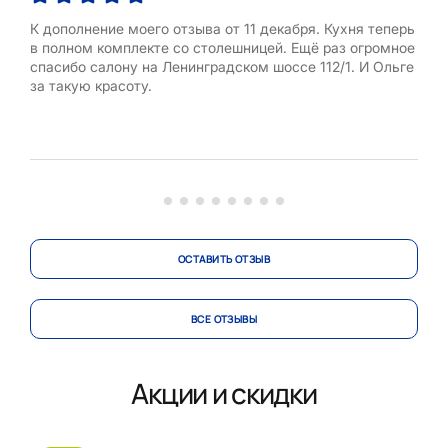
К дополнение моего отзыва от 11 декабря. Кухня теперь
Долг
в полном комплекте со столешницей. Ещё раз огромное
Реш
спасибо салону на Ленинградском шоссе 112/1. И Ольге
шосс
за такую красоту.
кон
Бол
вним
адм
наш
про
ОСТАВИТЬ ОТЗЫВ
ВСЕ ОТЗЫВЫ
Акции и скидки