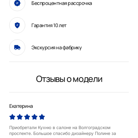
Беспроцентная рассрочка
Гарантия 10 лет
Экскурсия на фабрику
Отзывы о модели
Екатерина
Ири
Приобретали Кухню в салоне на Волгоградском
Огр
проспекте. Большое спасибо дизайнеру Полине за
меб