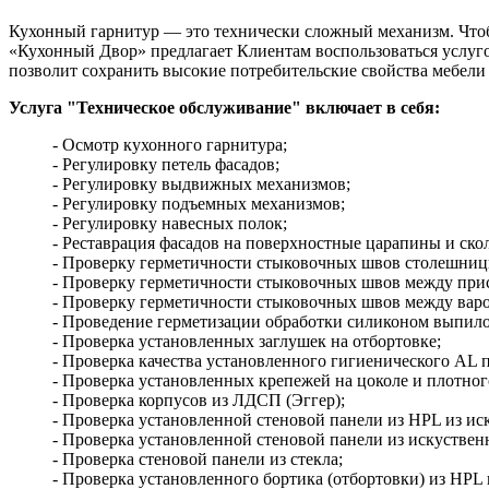
Кухонный гарнитур — это технически сложный механизм. Чтобы
«Кухонный Двор» предлагает Клиентам воспользоваться услу
позволит сохранить высокие потребительские свойства мебели
Услуга "Техническое обслуживание" включает в себя:
- Осмотр кухонного гарнитура;
- Регулировку петель фасадов;
- Регулировку выдвижных механизмов;
- Регулировку подъемных механизмов;
- Регулировку навесных полок;
- Реставрация фасадов на поверхностные царапины и 
- Проверку герметичности стыковочных швов столешниц
- Проверку герметичности стыковочных швов между при
- Проверку герметичности стыковочных швов между вар
- Проведение герметизации обработки силиконом выпил
- Проверка установленных заглушек на отбортовке;
- Проверка качества установленного гигиенического AL п
- Проверка установленных крепежей на цоколе и плотног
- Проверка корпусов из ЛДСП (Эггер);
- Проверка установленной стеновой панели из HPL из ис
- Проверка установленной стеновой панели из искуствен
- Проверка стеновой панели из стекла;
- Проверка установленного бортика (отбортовки) из HPL