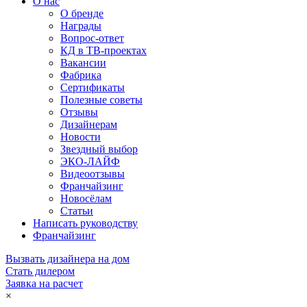
О нас
О бренде
Награды
Вопрос-ответ
КД в ТВ-проектах
Вакансии
Фабрика
Сертификаты
Полезные советы
Отзывы
Дизайнерам
Новости
Звездный выбор
ЭКО-ЛАЙФ
Видеоотзывы
Франчайзинг
Новосёлам
Статьи
Написать руководству
Франчайзинг
Вызвать дизайнера на дом
Стать дилером
Заявка на расчет
×