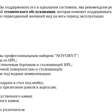
 поддерживать его в идеальном состоянии, мы рекомендуем рег
гой
технического обслуживания
, которая поможет поддерживать
 и первозданный внешний вид на весь период эксплуатации.
сколы профессиональным набором "NOVORYT";
ы из HPL;
стеночным бортиком и столешницей HPL;
очной поверхностью и столешницей;
ов под водные коммуникации;
оддона в стол под мойку;
о прилегания цоколя к корпусам;
куственного камня;
ного камня;
 и уплотнителя