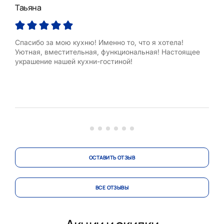
Таьяна
Мар
Спасибо за мою кухню! Именно то, что я хотела!
Хоч
Уютная, вместительная, функциональная! Настоящее
Ната
украшение нашей кухни-гостиной!
сбо
На 
коли
воз
буду
про
ОСТАВИТЬ ОТЗЫВ
ВСЕ ОТЗЫВЫ