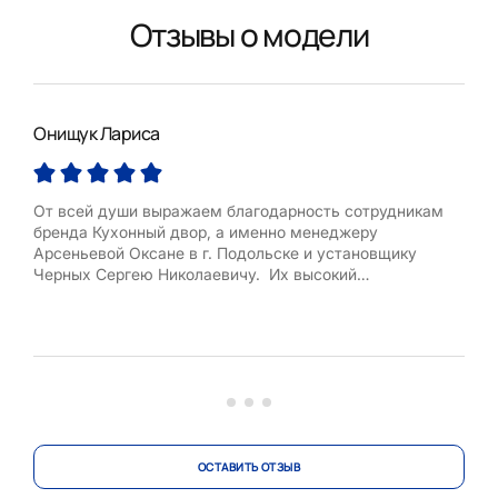
Отзывы о модели
Онищук Лариса
Анн
От всей души выражаем благодарность сотрудникам
Хот
бренда Кухонный двор, а именно менеджеру
перв
Арсеньевой Оксане в г. Подольске и установщику
Сочи
Черных Сергею Николаевичу. Их высокий
конс
профессионализм, доброжелательное отношение
тяж
позволили создать для нас красивую и качественную
хоро
кухню, которая стала любимым и уютным местом для
В с
всей нашей семьи. Благодаря творческому...
по в
ОСТАВИТЬ ОТЗЫВ