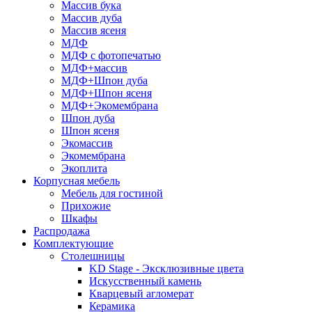
Массив бука
Массив дуба
Массив ясеня
МДФ
МДФ с фотопечатью
МДФ+массив
МДФ+Шпон дуба
МДФ+Шпон ясеня
МДФ+Экомембрана
Шпон дуба
Шпон ясеня
Экомассив
Экомембрана
Экоплита
Корпусная мебель
Мебель для гостиной
Прихожие
Шкафы
Распродажа
Комплектующие
Столешницы
KD Stage - Эксклюзивные цвета
Искусственный камень
Кварцевый агломерат
Керамика