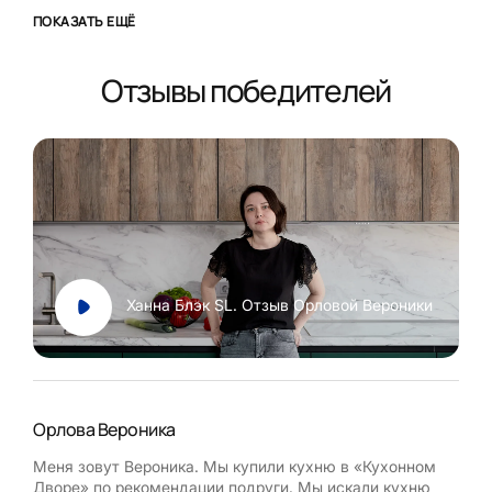
ПОКАЗАТЬ ЕЩЁ
Отзывы победителей
Ханна Блэк SL. Отзыв Орловой Вероники
Орлова Вероника
Але
Меня зовут Вероника. Мы купили кухню в «Кухонном
Доб
Дворе» по рекомендации подруги. Мы искали кухню
сал