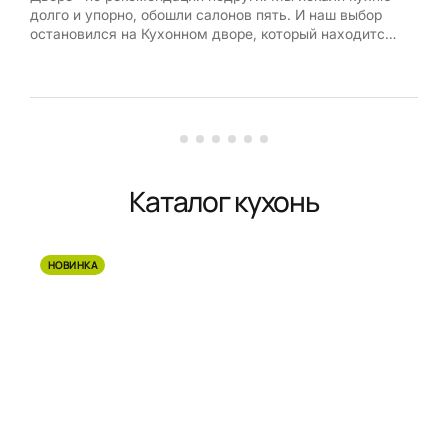
долго и упорно, обошли салонов пять. И наш выбор
120 
остановился на Кухонном дворе, который находится
нах
на Каширском шоссе. Менеджер Белла нам все
спа
подобрала и плюс ко всему мы выиграли сертификат
кото
на 120 000 рублей, приняв участие в акции «Дарим
нес
кухни».
мног
фун
Каталог кухонь
НОВИНКА